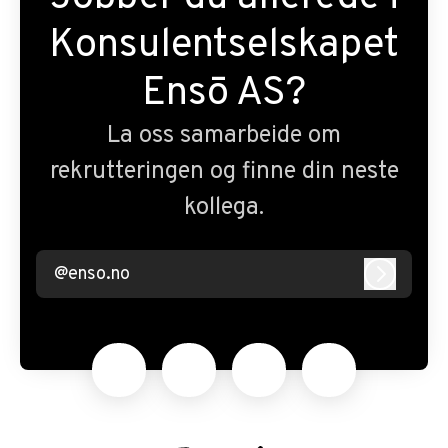
Konsulentselskapet
Ensō AS?
La oss samarbeide om
rekrutteringen og finne din neste
kollega.
@enso.no
Logg inn