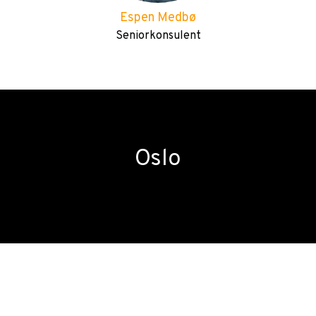
Espen Medbø
Seniorkonsulent
Oslo