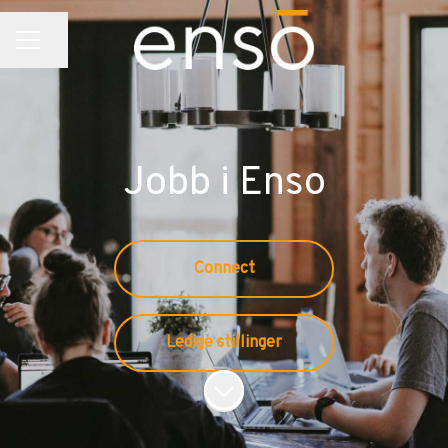
Del siden
KARRIEREMENY
Jobb i Enso
Connect
Ledige stillinger
Bla til innholdet